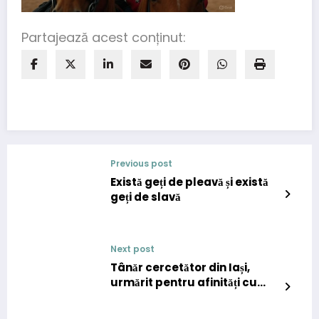
Partajează acest conținut:
Previous post
Există geți de pleavă și există
geți de slavă
Next post
Tânăr cercetător din Iași,
urmărit pentru afinități cu
Școala Austriacă, pe care
anchetatorii o consideră