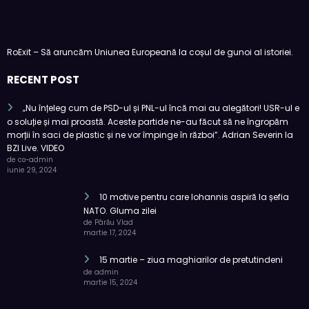
RoExit – Să aruncăm Uniunea Europeană la coșul de gunoi al istoriei.
RECENT POST
„Nu înțeleg cum de PSD-ul și PNL-ul încă mai au alegători! USR-ul e
o soluție și mai proastă. Aceste partide ne-au făcut să ne îngropăm
morții în saci de plastic și ne vor împinge în război”. Adrian Severin la
BZI Live. VIDEO
de co-admin
iunie 29, 2024
10 motive pentru care Iohannis aspiră la șefia
NATO. Gluma zilei
de Pârău Vlad
martie 17, 2024
15 martie – ziua maghiarilor de pretutindeni
de admin
martie 15, 2024