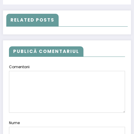
grupare ostilă României, ce
are ca scop subminarea
economiei naționale
RELATED POSTS
PUBLICĂ COMENTARIUL
Comentarii
Nume