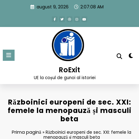
Sari
august 9, 2026
2:07:09 AM
la
conținut
RoExit
UE la coșul de gunoi al istoriei
Războinici europeni de sec. XXI:
femele la menopauză și masculi
beta
Prima pagină
»
Războinici europeni de sec. XXI: femele la
menopauză și masculi beta