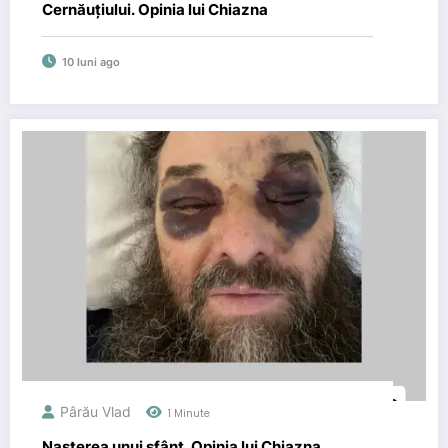
Cernăuțiului. Opinia lui Chiazna
10 luni ago
Pârău Vlad
1 Minute
Nașterea unui sfânt. Opinia lui Chiazna