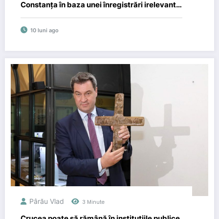
Constanţa în baza unei înregistrări irelevante.
Se încearcă discreditarea înaltpreasfințitului
Teodosie, consideră av. Adrian Cuculis
10 luni ago
Pârău Vlad
3 Minute
Crucea poate să rămână în instituțiile publice