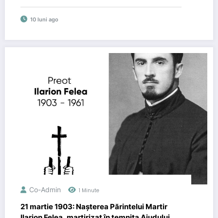
10 luni ago
Co-Admin
1 Minute
21 martie 1903: Nașterea Părintelui Martir
Ilarion Felea, martirizat în temnița Aiudului,