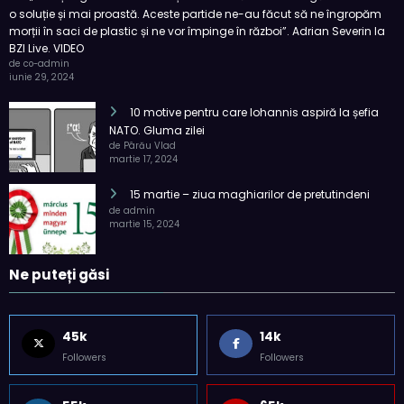
o soluție și mai proastă. Aceste partide ne-au făcut să ne îngropăm
morții în saci de plastic și ne vor împinge în război”. Adrian Severin la
BZI Live. VIDEO
de co-admin
iunie 29, 2024
10 motive pentru care Iohannis aspiră la șefia
NATO. Gluma zilei
de Pârău Vlad
martie 17, 2024
15 martie – ziua maghiarilor de pretutindeni
de admin
martie 15, 2024
Ne puteți găsi
45k
14k
Followers
Followers