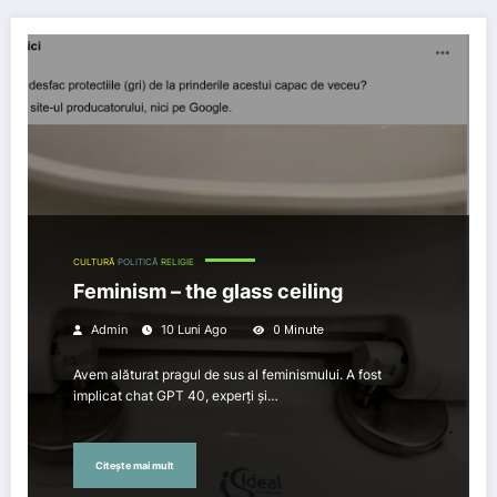
Feminism – the glass ceiling
CULTURĂ
POLITICĂ
RELIGIE
Feminism – the glass ceiling
0 Minute
Admin
10 Luni Ago
Avem alăturat pragul de sus al feminismului. A fost
implicat chat GPT 40, experți și…
Citește mai mult