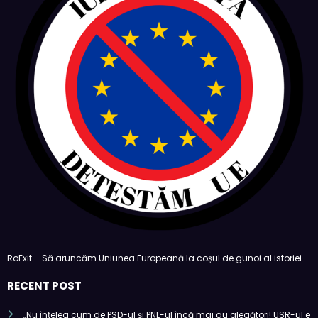
RoExit – Să aruncăm Uniunea Europeană la coșul de gunoi al istoriei.
RECENT POST
„Nu înțeleg cum de PSD-ul și PNL-ul încă mai au alegători! USR-ul e