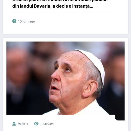
din landul Bavaria, a decis o instanță
superioară chiar înainte de Crăciun
10 luni ago
Admin
0 Minute