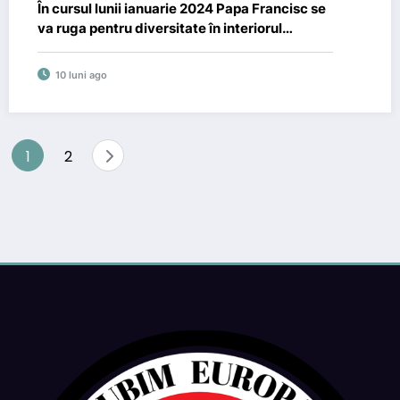
În cursul lunii ianuarie 2024 Papa Francisc se
va ruga pentru diversitate în interiorul
bisericii
10 luni ago
Paginație
1
2
articole