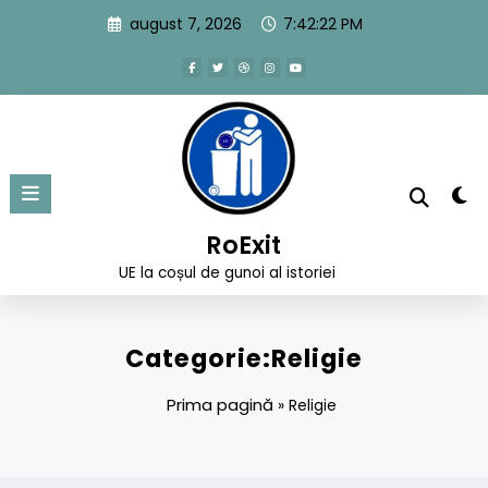
Sari
august 7, 2026
7:42:23 PM
la
conținut
RoExit
UE la coșul de gunoi al istoriei
Categorie:Religie
Prima pagină
»
Religie