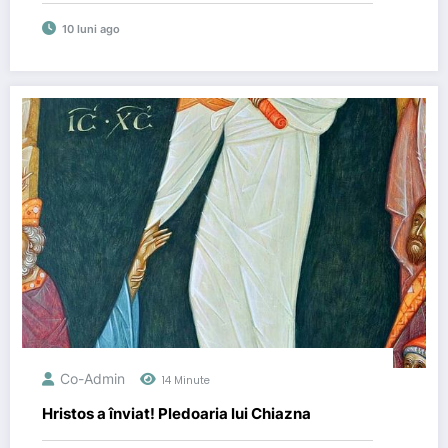
preoți care au înfruntat comunismul ateist.
10 luni ago
Doi sunt din Basarabia
Co-Admin
14 Minute
Hristos a înviat! Pledoaria lui Chiazna