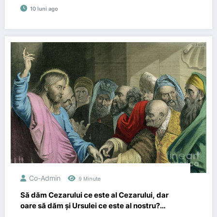
10 luni ago
Co-Admin
9 Minute
Să dăm Cezarului ce este al Cezarului, dar
oare să dăm și Ursulei ce este al nostru?
Opinia lui Chiazna