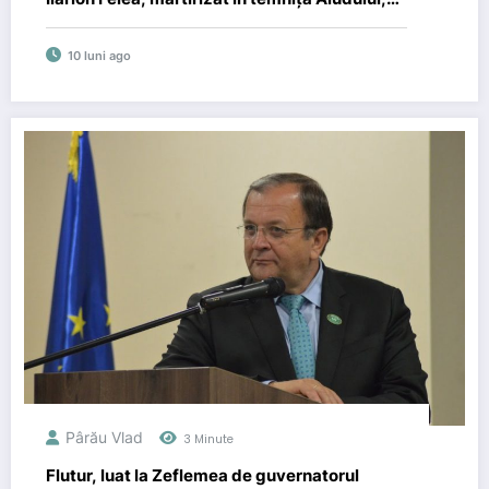
propus spre canonizare de Biserica Ortodoxă
Română
10 luni ago
Pârău Vlad
3 Minute
Flutur, luat la Zeflemea de guvernatorul