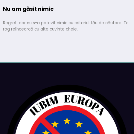
Nu am găsit nimic
Regret, dar nu s-a potrivit nimic cu criteriul tău de căutare. Te
rog reîncearcă cu alte cuvinte cheie.