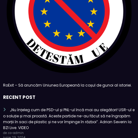
RoExit – Să aruncăm Uniunea Europeană la coșul de gunoi al istoriei.
RECENT POST
„Nu înțeleg cum de PSD-ul și PNL-ul încă mai au alegători! USR-ul e
o soluție și mai proastă. Aceste partide ne-au făcut să ne îngropăm
morții în saci de plastic și ne vor împinge în război”. Adrian Severin la
BZI Live. VIDEO
de co-admin
iunie 29, 2024