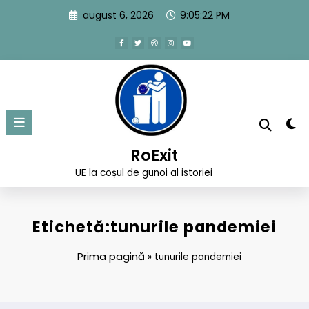
Sari
august 6, 2026
9:05:22 PM
la
conținut
RoExit
UE la coșul de gunoi al istoriei
Etichetă:tunurile pandemiei
Prima pagină
»
tunurile pandemiei