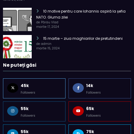
10 motive pentru care Iohannis aspiră la șefia
NATO. Gluma zilei
de Pârău Vlad
martie 17, 2024
15 martie – ziua maghiarilor de pretutindeni
de admin
martie 15, 2024
Ne puteți găsi
45k
14k
Followers
Followers
55k
65k
Followers
Followers
55k
75k